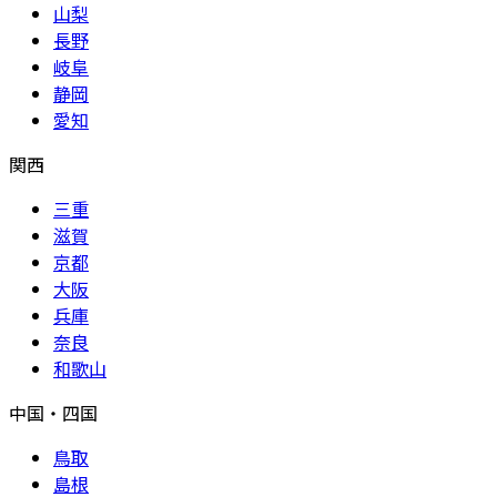
山梨
長野
岐阜
静岡
愛知
関西
三重
滋賀
京都
大阪
兵庫
奈良
和歌山
中国・四国
鳥取
島根