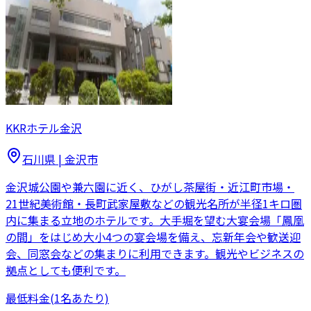
KKRホテル金沢
石川県
|
金沢市
金沢城公園や兼六園に近く、ひがし茶屋街・近江町市場・
21世紀美術館・長町武家屋敷などの観光名所が半径1キロ圏
内に集まる立地のホテルです。大手堀を望む大宴会場「鳳凰
の間」をはじめ大小4つの宴会場を備え、忘新年会や歓送迎
会、同窓会などの集まりに利用できます。観光やビジネスの
拠点としても便利です。
最低料金
(1名あたり)