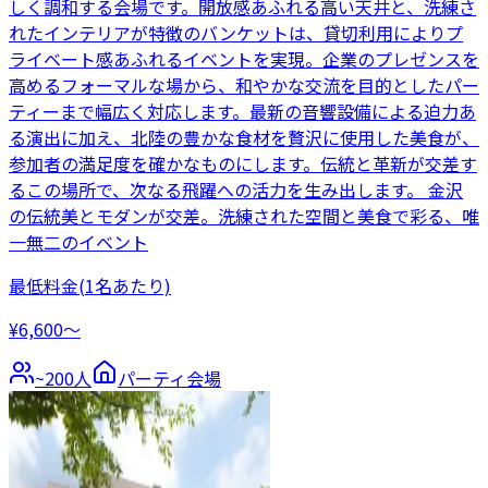
しく調和する会場です。開放感あふれる高い天井と、洗練さ
れたインテリアが特徴のバンケットは、貸切利用によりプ
ライベート感あふれるイベントを実現。企業のプレゼンスを
高めるフォーマルな場から、和やかな交流を目的としたパー
ティーまで幅広く対応します。最新の音響設備による迫力あ
る演出に加え、北陸の豊かな食材を贅沢に使用した美食が、
参加者の満足度を確かなものにします。伝統と革新が交差す
るこの場所で、次なる飛躍への活力を生み出します。 金沢
の伝統美とモダンが交差。洗練された空間と美食で彩る、唯
一無二のイベント
最低料金
(1名あたり)
¥6,600〜
~
200
人
パーティ会場