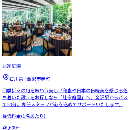
辻家庭園
石川県
|
金沢市寺町
四季折々の旬を味わう美しい和食や日本の伝統美を感じる落
ち着いた設えをお探しなら「辻家庭園」へ。金沢駅からバス
で20分。専任スタッフが心を込めてサポートいたします。
最低料金
(1名あたり)
¥6,600〜