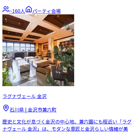
~
160
人
パーティ会場
ラグナヴェール 金沢
石川県
|
金沢市兼六町
歴史と文化が息づく金沢の中心地、兼六園にも程近い「ラグ
ナヴェール 金沢」は、モダンな意匠と金沢らしい情緒が美