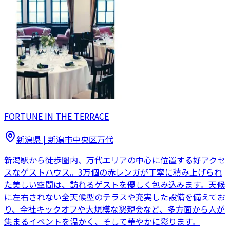
FORTUNE IN THE TERRACE
新潟県
|
新潟市中央区万代
新潟駅から徒歩圏内、万代エリアの中心に位置する好アクセ
スなゲストハウス。3万個の赤レンガが丁寧に積み上げられ
た美しい空間は、訪れるゲストを優しく包み込みます。天候
に左右されない全天候型のテラスや充実した設備を備えてお
り、全社キックオフや大規模な懇親会など、多方面から人が
集まるイベントを温かく、そして華やかに彩ります。