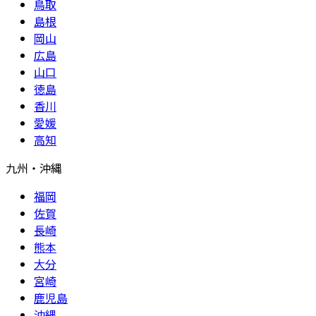
鳥取
島根
岡山
広島
山口
徳島
香川
愛媛
高知
九州・沖縄
福岡
佐賀
長崎
熊本
大分
宮崎
鹿児島
沖縄