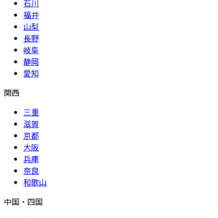
石川
福井
山梨
長野
岐阜
静岡
愛知
関西
三重
滋賀
京都
大阪
兵庫
奈良
和歌山
中国・四国