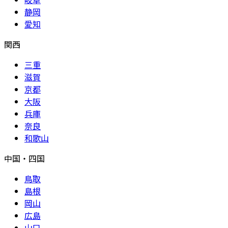
静岡
愛知
関西
三重
滋賀
京都
大阪
兵庫
奈良
和歌山
中国・四国
鳥取
島根
岡山
広島
山口