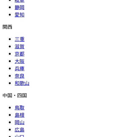
静岡
愛知
関西
三重
滋賀
京都
大阪
兵庫
奈良
和歌山
中国・四国
鳥取
島根
岡山
広島
山口