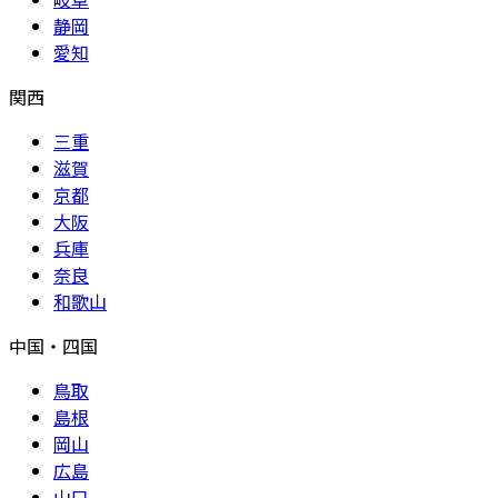
静岡
愛知
関西
三重
滋賀
京都
大阪
兵庫
奈良
和歌山
中国・四国
鳥取
島根
岡山
広島
山口