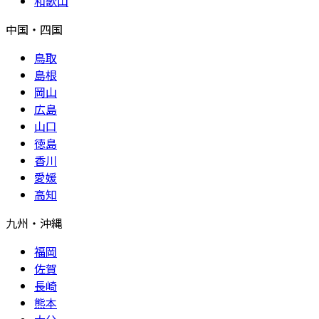
和歌山
中国・四国
鳥取
島根
岡山
広島
山口
徳島
香川
愛媛
高知
九州・沖縄
福岡
佐賀
長崎
熊本