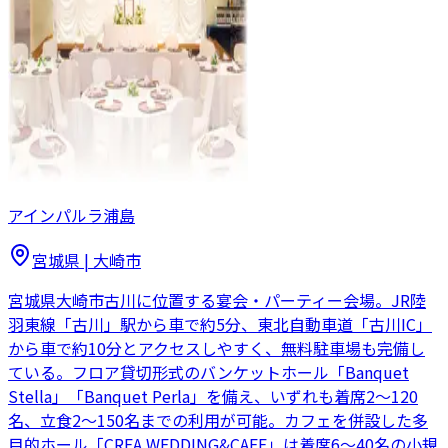
アインパルラ浦島
宮城県
|
大崎市
宮城県大崎市古川に位置する宴会・パーティー会場。JR陸
羽東線「古川」駅から車で約5分、東北自動車道「古川IC」
から車で約10分とアクセスしやすく、無料駐車場も完備し
ている。フロア貸切形式のバンケットホール「Banquet
Stella」「Banquet Perla」を備え、いずれも着席2〜120
名、立食2〜150名までの利用が可能。カフェを併設した多
目的ホール「CREA WEDDING&CAFE」は着席6〜40名の小規