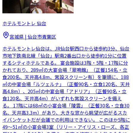
ホテルモントレ 仙台
宮城県
|
仙台市青葉区
ホテルモントレ仙台は、JR仙台駅西口から徒歩約3分、仙台
市地下鉄南北線「仙台」駅南2番出口から徒歩約1分に位置
するシティホテルである。 宴会施設は3階・5階・17階に分
かれており、289㎡の大宴会場「翠鳴館」（正餐154名・立
食200名、天井高4.8m、常設スクリーン有）を筆頭に、188
㎡の中宴会場「ルツェルナ」（正餐90名・立食120名、天井
高4.8m）、205㎡の中宴会場「アドリア」（正餐90名・立
食120名、天井高4m）がいずれも常設スクリーンを備え
る。 17階には68㎡の小宴会場「陵雲」（正餐30名・立食30
名、天井高3.3m）があり、大きな窓から眺望が広がるスカ
イバンケットだが会議での利用はできない。 このほか5階に
49〜51㎡の小宴会場3室（リリー・アイリス・ローズ、各正