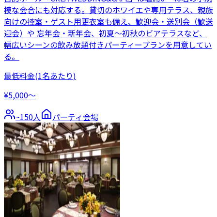
模な会合にも対応する。貸切のホワイエや専用テラス、親族
向けの控室・ゲスト用更衣室も備え、歓迎会・送別会（歓送
迎会）や 忘年会・新年会、初夏〜初秋のビアテラスなど、
幅広いシーンの飲み放題付きパーティープランを用意してい
る。
最低料金
(1名あたり)
¥5,000〜
~
150
人
パーティ会場