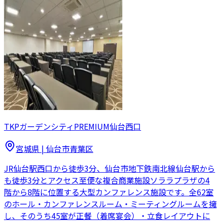
TKPガーデンシティPREMIUM仙台西口
宮城県
|
仙台市青葉区
JR仙台駅西口から徒歩3分、仙台市地下鉄南北線仙台駅から
も徒歩3分とアクセス至便な複合商業施設ソララプラザの4
階から8階に位置する大型カンファレンス施設です。全62室
のホール・カンファレンスルーム・ミーティングルームを擁
し、そのうち45室が正餐（着席宴会）・立食レイアウトに