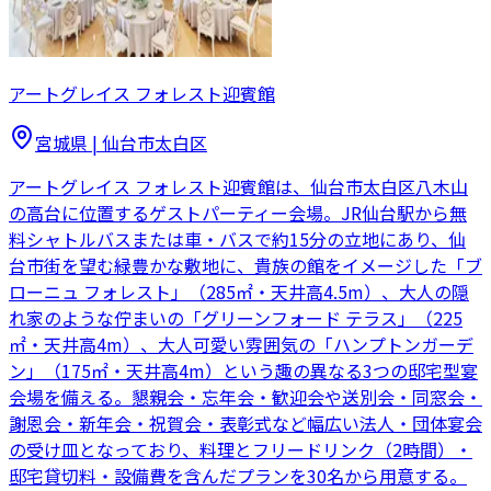
アートグレイス フォレスト迎賓館
宮城県
|
仙台市太白区
アートグレイス フォレスト迎賓館は、仙台市太白区八木山
の高台に位置するゲストパーティー会場。JR仙台駅から無
料シャトルバスまたは車・バスで約15分の立地にあり、仙
台市街を望む緑豊かな敷地に、貴族の館をイメージした「ブ
ローニュ フォレスト」（285㎡・天井高4.5m）、大人の隠
れ家のような佇まいの「グリーンフォード テラス」（225
㎡・天井高4m）、大人可愛い雰囲気の「ハンプトンガーデ
ン」（175㎡・天井高4m）という趣の異なる3つの邸宅型宴
会場を備える。懇親会・忘年会・歓迎会や送別会・同窓会・
謝恩会・新年会・祝賀会・表彰式など幅広い法人・団体宴会
の受け皿となっており、料理とフリードリンク（2時間）・
邸宅貸切料・設備費を含んだプランを30名から用意する。