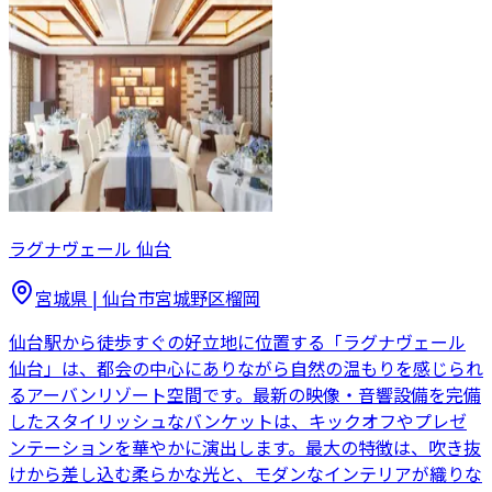
ラグナヴェール 仙台
宮城県
|
仙台市宮城野区榴岡
仙台駅から徒歩すぐの好立地に位置する「ラグナヴェール
仙台」は、都会の中心にありながら自然の温もりを感じられ
るアーバンリゾート空間です。最新の映像・音響設備を完備
したスタイリッシュなバンケットは、キックオフやプレゼ
ンテーションを華やかに演出します。最大の特徴は、吹き抜
けから差し込む柔らかな光と、モダンなインテリアが織りな