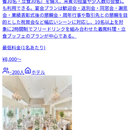
餐30名・立食30名）を備え、来賓の控室や少人数の会食に
も利用できる。宴会プランは歓迎会・送別会・同窓会・謝恩
会・業績表彰式後の懇親会・周年行事や取引先との懇親を目
的とした祝賀会など幅広いシーンに対応し、10名以上を対
象に2時間制でフリードリンクを組み合わせた着席料理・立
食ブッフェのプランが中心である。
最低料金
(1名あたり)
¥8,000〜
~
200
人
ホテル