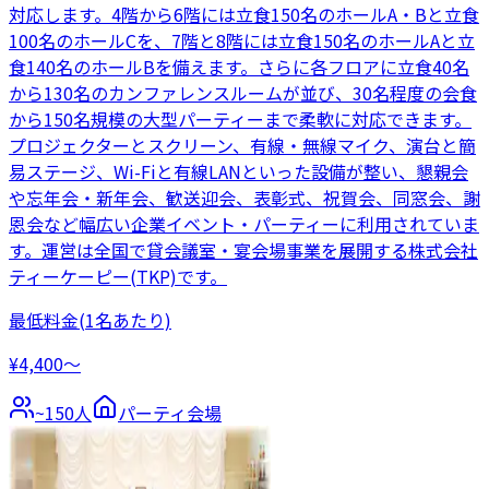
対応します。4階から6階には立食150名のホールA・Bと立食
100名のホールCを、7階と8階には立食150名のホールAと立
食140名のホールBを備えます。さらに各フロアに立食40名
から130名のカンファレンスルームが並び、30名程度の会食
から150名規模の大型パーティーまで柔軟に対応できます。
プロジェクターとスクリーン、有線・無線マイク、演台と簡
易ステージ、Wi-Fiと有線LANといった設備が整い、懇親会
や忘年会・新年会、歓送迎会、表彰式、祝賀会、同窓会、謝
恩会など幅広い企業イベント・パーティーに利用されていま
す。運営は全国で貸会議室・宴会場事業を展開する株式会社
ティーケーピー(TKP)です。
最低料金
(1名あたり)
¥4,400〜
~
150
人
パーティ会場