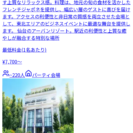
す上質なリラックス感。料理は、地元の旬の食材を活かした
フレンチジャポネを提供し、幅広い層のゲストに喜びを届け
ます。アクセスの利便性と非日常の質感を両立させた会場と
して、東北エリアのビジネスイベントに最適な舞台を提供し
ます。 仙台のアーバンリゾート。駅近の利便性と上質な癒
やしが融合する特別な場所
最低料金
(1名あたり)
¥7,700〜
~
220
人
パーティ会場