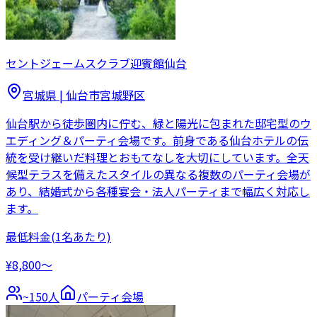
セントジェームスクラブ迎賓館仙台
宮城県
|
仙台市宮城野区
仙台駅から徒歩圏内に佇む、緑と陽光に包まれた邸宅型のウ
エディング＆パーティ会場です。前身である仙台ホテルの伝
統を受け継いだ料理とおもてなしを大切にしています。全天
候型テラスを備えたスタイルの異なる複数のパーティ会場が
あり、結婚式から各種宴会・法人パーティまで幅広く対応し
ます。
最低料金
(1名あたり)
¥8,800〜
~
150
人
パーティ会場