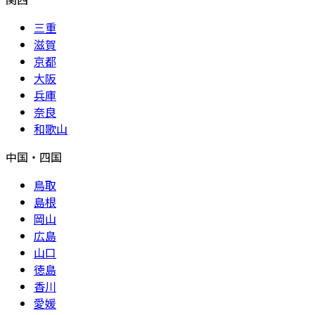
三重
滋賀
京都
大阪
兵庫
奈良
和歌山
中国・四国
鳥取
島根
岡山
広島
山口
徳島
香川
愛媛