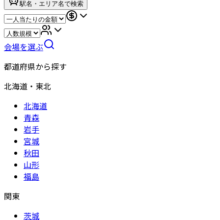
駅名・エリア名で検索
会場を選ぶ
都道府県から探す
北海道・東北
北海道
青森
岩手
宮城
秋田
山形
福島
関東
茨城