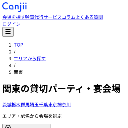
会場を探す
幹事代行サービス
コラム
よくある質問
ログイン
TOP
/
エリアから探す
/
関東
関東
の貸切パーティ・宴会場
茨城
栃木
群馬
埼玉
千葉
東京
神奈川
エリア・駅名から会場を選ぶ