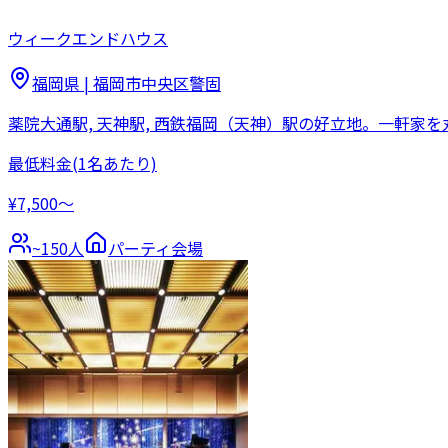
ウィークエンドハウス
福岡県
|
福岡市中央区警固
薬院大通駅, 天神駅, 西鉄福岡（天神）駅の好立地。一軒
最低料金
(1名あたり)
¥7,500〜
~
150
人
パーティ会場