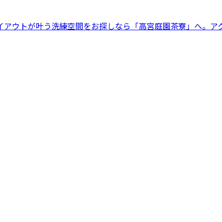
イアウトが叶う洗練空間をお探しなら「高宮庭園茶寮」へ。ア