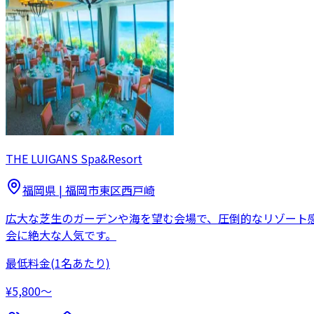
THE LUIGANS Spa&Resort
福岡県
|
福岡市東区西戸崎
広大な芝生のガーデンや海を望む会場で、圧倒的なリゾート
会に絶大な人気です。
最低料金
(1名あたり)
¥5,800〜