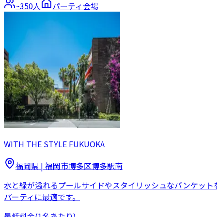
~
350
人
パーティ会場
WITH THE STYLE FUKUOKA
福岡県
|
福岡市博多区博多駅南
水と緑が溢れるプールサイドやスタイリッシュなバンケット
パーティに最適です。
最低料金
(1名あたり)