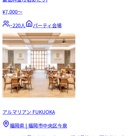
¥7,000〜
~
220
人
パーティ会場
アルマリアン FUKUOKA
福岡県
|
福岡市中央区今泉