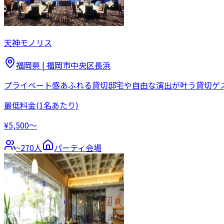
天神モノリス
福岡県
|
福岡市中央区長浜
プライベート感あふれる貸切邸宅や自由な演出が叶う貸切ゲ
最低料金
(1名あたり)
¥5,500〜
~
270
人
パーティ会場