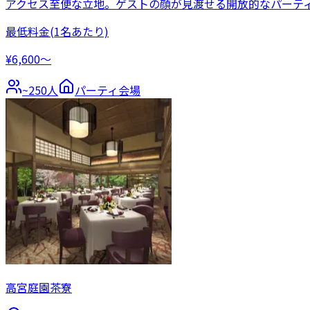
アクセス至便な立地。ゲストの顔が見渡せる開放的なパーテ
最低料金
(1名あたり)
¥6,600〜
~
250
人
パーティ会場
高宮庭園茶寮