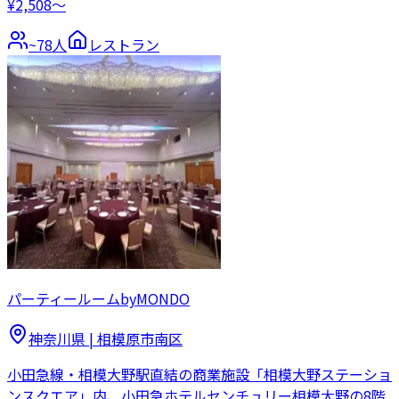
¥2,508〜
~
78
人
レストラン
パーティールームbyMONDO
神奈川県
|
相模原市南区
小田急線・相模大野駅直結の商業施設「相模大野ステーショ
ンスクエア」内、小田急ホテルセンチュリー相模大野の8階