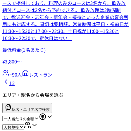
ースで提供しており、料理のみのコースは3名から、飲み放
題付きコースは2名から予約できる。 飲み放題は2時間制
で、歓送迎会・忘年会・新年会・接待といった企業の宴会利
用にも対応する。貸切は要相談。営業時間は平日・祝前日が
11:30〜15:30と17:00〜22:30、土日祝が11:00〜15:30と
16:30〜22:30で、定休日はない。
最低料金
(1名あたり)
¥3,800〜
~
90
人
レストラン
1
2
エリア・駅名から会場を選ぶ
駅名・エリア名で検索