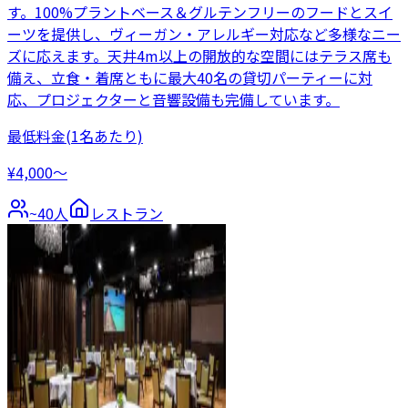
す。100%プラントベース＆グルテンフリーのフードとスイ
ーツを提供し、ヴィーガン・アレルギー対応など多様なニー
ズに応えます。天井4m以上の開放的な空間にはテラス席も
備え、立食・着席ともに最大40名の貸切パーティーに対
応、プロジェクターと音響設備も完備しています。
最低料金
(1名あたり)
¥4,000〜
~
40
人
レストラン