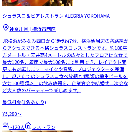
シュラスコ＆ビアレストラン ALEGRIA YOKOHAMA
神奈川県
|
横浜市西区
JR横浜駅みなみ西口から徒歩約7分、横浜駅周辺の各路線か
らアクセスできる本格シュラスコレストランです。約188平
方メートル・天井高4メートルの広々としたフロアは立食で
最大120名、着席で最大108名まで利用でき、レイアウト変
更にも対応します。マイクや音響、プロジェクターを完備
し、焼きたてのシュラスコ食べ放題と4種類の樽生ビールを
含む100種類以上の飲み放題を、企業宴会や結婚式二次会な
ど大人数のパーティーで楽しめます。
最低料金
(1名あたり)
¥5,280〜
~
120
人
レストラン