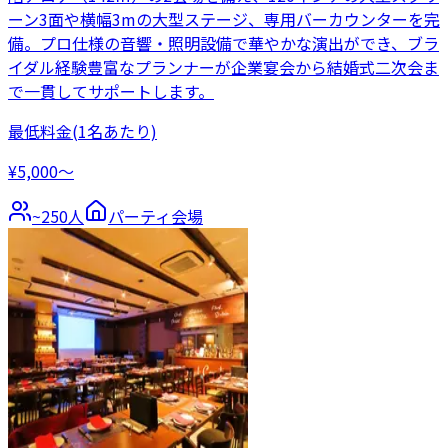
ーン3面や横幅3mの大型ステージ、専用バーカウンターを完
備。プロ仕様の音響・照明設備で華やかな演出ができ、ブラ
イダル経験豊富なプランナーが企業宴会から結婚式二次会ま
で一貫してサポートします。
最低料金
(1名あたり)
¥5,000〜
~
250
人
パーティ会場