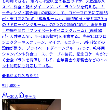
も利用できる。 館内には全80室の客室のほか、天然温泉の
スパ、洋食・鮨のダイニング、バーラウンジを備える。 ミ
ーティング・宴会向けの施設として、ロビーフロアに面積56
㎡・天井高2.7mの「箱根ルーム」、面積50㎡・天井高2.7m
の「ドローイングルーム」の2つの会議室に加え、暖炉を有
し中庭を望む「プライベートダイニングルーム」(面積50
㎡・天井高2.7m、4〜18名収容)を用意する。 各室にはプロ
ジェクターやスクリーン、マイク、モニター、Wi-Fiなどの
設備が整う。 プライベートダイニングルームでは、乾杯用
シャンパンや洋食コース、テーブル装花、記念日ケーキが付
く会食プランを提供しており、企業宴会や懇親会などのイベ
ント利用にも対応している。
最低料金
(1名あたり)
¥15,800〜
~
30
人
ホテル