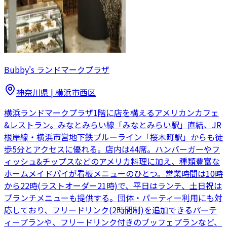
Bubby's ランドマークプラザ
神奈川県
|
横浜市西区
横浜ランドマークプラザ1階に店を構えるアメリカンカフェ
&レストラン。みなとみらい線「みなとみらい駅」直結、JR
根岸線・横浜市営地下鉄ブルーライン「桜木町駅」からも徒
歩5分とアクセスに優れる。店内は44席。ハンバーガーやフ
ィッシュ&チップスなどのアメリカ料理に加え、種類豊富な
ホームメイドパイが看板メニューのひとつ。営業時間は10時
から22時(ラストオーダー21時)で、平日はランチ、土日祝は
ブランチメニューも提供する。団体・パーティー利用にも対
応しており、フリードリンク(2時間制)を追加できるパーテ
ィープランや、フリードリンク付きのブッフェプランなど、