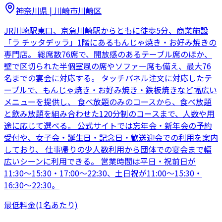
神奈川県
|
川崎市川崎区
JR川崎駅東口、京急川崎駅からともに徒歩5分、商業施設
「ラ チッタデッラ」1階にあるもんじゃ焼き・お好み焼きの
専門店。 総席数76席で、開放感のあるテーブル席のほか、
壁で区切られた半個室風の席やソファー席も備え、最大76
名までの宴会に対応する。 タッチパネル注文に対応したテ
ーブルで、もんじゃ焼き・お好み焼き・鉄板焼きなど幅広い
メニューを提供し、 食べ放題のみのコースから、食べ放題
と飲み放題を組み合わせた120分制のコースまで、人数や用
途に応じて選べる。 公式サイトでは忘年会・新年会の予約
受付や、女子会・誕生日・記念日・歓送迎会での利用を案内
しており、 仕事帰りの少人数利用から団体での宴会まで幅
広いシーンに利用できる。 営業時間は平日・祝前日が
11:30〜15:30・17:00〜22:30、土日祝が11:00〜15:30・
16:30〜22:30。
最低料金
(1名あたり)