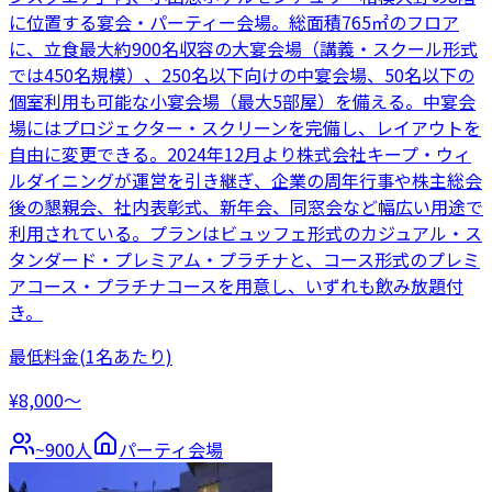
に位置する宴会・パーティー会場。総面積765㎡のフロア
に、立食最大約900名収容の大宴会場（講義・スクール形式
では450名規模）、250名以下向けの中宴会場、50名以下の
個室利用も可能な小宴会場（最大5部屋）を備える。中宴会
場にはプロジェクター・スクリーンを完備し、レイアウトを
自由に変更できる。2024年12月より株式会社キープ・ウィ
ルダイニングが運営を引き継ぎ、企業の周年行事や株主総会
後の懇親会、社内表彰式、新年会、同窓会など幅広い用途で
利用されている。プランはビュッフェ形式のカジュアル・ス
タンダード・プレミアム・プラチナと、コース形式のプレミ
アコース・プラチナコースを用意し、いずれも飲み放題付
き。
最低料金
(1名あたり)
¥8,000〜
~
900
人
パーティ会場