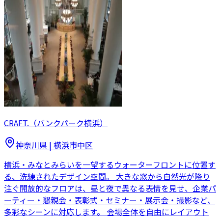
CRAFT.（バンクパーク横浜）
神奈川県
|
横浜市中区
横浜・みなとみらいを一望するウォーターフロントに位置す
る、洗練されたデザイン空間。 大きな窓から自然光が降り
注ぐ開放的なフロアは、昼と夜で異なる表情を見せ、企業パ
ーティー・懇親会・表彰式・セミナー・展示会・撮影など、
多彩なシーンに対応します。 会場全体を自由にレイアウト