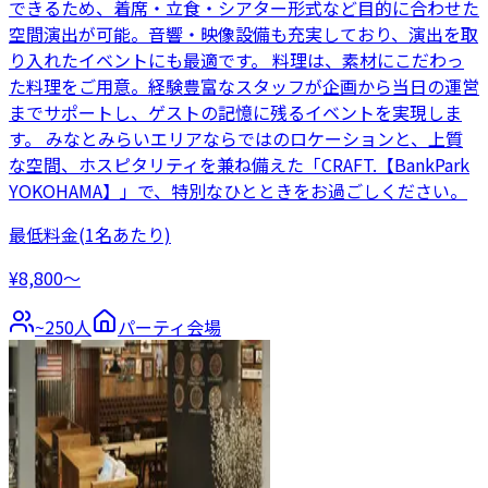
できるため、着席・立食・シアター形式など目的に合わせた
空間演出が可能。音響・映像設備も充実しており、演出を取
り入れたイベントにも最適です。 料理は、素材にこだわっ
た料理をご用意。経験豊富なスタッフが企画から当日の運営
までサポートし、ゲストの記憶に残るイベントを実現しま
す。 みなとみらいエリアならではのロケーションと、上質
な空間、ホスピタリティを兼ね備えた「CRAFT.【BankPark
YOKOHAMA】」で、特別なひとときをお過ごしください。
最低料金
(1名あたり)
¥8,800〜
~
250
人
パーティ会場