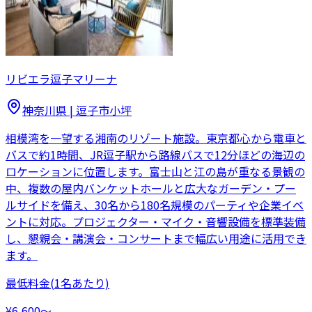
リビエラ逗子マリーナ
神奈川県
|
逗子市小坪
相模湾を一望する湘南のリゾート施設。東京都心から電車と
バスで約1時間、JR逗子駅から路線バスで12分ほどの海辺の
ロケーションに位置します。富士山と江の島が重なる景観の
中、複数の屋内バンケットホールと広大なガーデン・プー
ルサイドを備え、30名から180名規模のパーティや企業イベ
ントに対応。プロジェクター・マイク・音響設備を標準装備
し、懇親会・講演会・コンサートまで幅広い用途に活用でき
ます。
最低料金
(1名あたり)
¥6,600〜