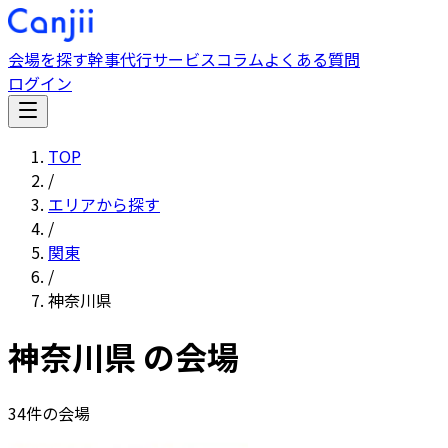
会場を探す
幹事代行サービス
コラム
よくある質問
ログイン
TOP
/
エリアから探す
/
関東
/
神奈川県
神奈川県
の会場
34
件の会場