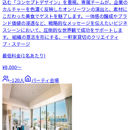
込む「コンセプトデザイン」を重視。専属チームが、企業の
カルチャーを色濃く反映したオンリーワンの演出と、素材に
こだわった美食でゲストを魅了します。一体感の醸成やブラ
ンド価値の浸透など、戦略的なメッセージを伝えたいビジネ
スシーンにおいて、圧倒的な世界観で成功をサポートしま
す。 組織の意志を形にする、一軒家貸切のクリエイティ
ブ・ステージ
最低料金
(1名あたり)
¥8,000〜
~
120
人
パーティ会場