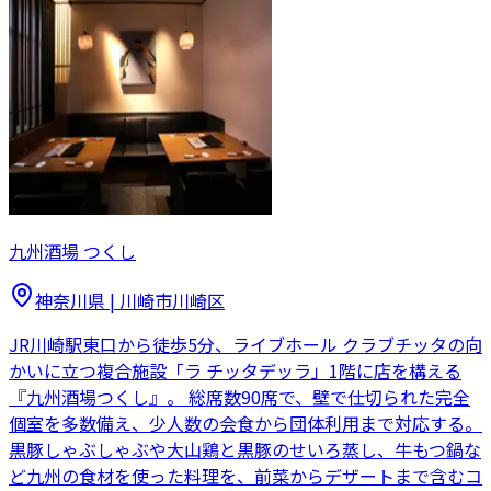
九州酒場 つくし
神奈川県
|
川崎市川崎区
JR川崎駅東口から徒歩5分、ライブホール クラブチッタの向
かいに立つ複合施設「ラ チッタデッラ」1階に店を構える
『九州酒場つくし』。 総席数90席で、壁で仕切られた完全
個室を多数備え、少人数の会食から団体利用まで対応する。
黒豚しゃぶしゃぶや大山鶏と黒豚のせいろ蒸し、牛もつ鍋な
ど九州の食材を使った料理を、前菜からデザートまで含むコ