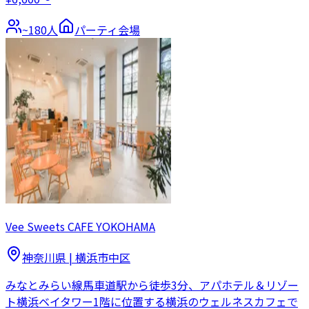
~
180
人
パーティ会場
Vee Sweets CAFE YOKOHAMA
神奈川県
|
横浜市中区
みなとみらい線馬車道駅から徒歩3分、アパホテル＆リゾー
ト横浜ベイタワー1階に位置する横浜のウェルネスカフェで