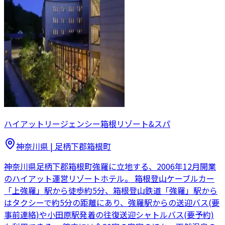
ハイアットリージェンシー箱根リゾート&スパ
神奈川県
|
足柄下郡箱根町
神奈川県足柄下郡箱根町強羅に立地する、2006年12月開業
のハイアット運営リゾートホテル。 箱根登山ケーブルカー
「上強羅」駅から徒歩約5分、箱根登山鉄道「強羅」駅から
はタクシーで約5分の距離にあり、強羅駅からの送迎バス(要
事前連絡)や小田原駅発着の往復送迎シャトルバス(要予約)