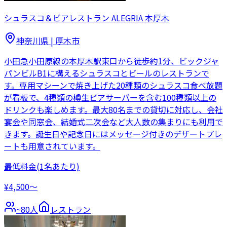
シュラスコ＆ビアレストラン ALEGRIA 本厚木
神奈川県
|
厚木市
小田急小田原線の本厚木駅東口から徒歩約1分、ビックジャ
パンビルB1に構えるシュラスコとビールのレストランで
す。専用マシーンで焼き上げた20種類のシュラスコ食べ放題
が看板で、4種類の樽生ビアサーバーを含む100種類以上の
ドリンクも楽しめます。最大80名までの貸切に対応し、会社
宴会や同窓会、結婚式二次会など大人数の集まりにも利用で
きます。誕生日や記念日にはメッセージ付きのデザートプレ
ートも用意されています。
最低料金
(1名あたり)
¥4,500〜
~
80
人
レストラン