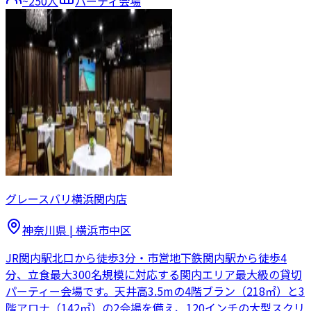
~
250
人
パーティ会場
グレースバリ横浜関内店
神奈川県
|
横浜市中区
JR関内駅北口から徒歩3分・市営地下鉄関内駅から徒歩4
分、立食最大300名規模に対応する関内エリア最大級の貸切
パーティー会場です。天井高3.5mの4階ブラン（218㎡）と3
階アロナ（142㎡）の2会場を備え、120インチの大型スクリ