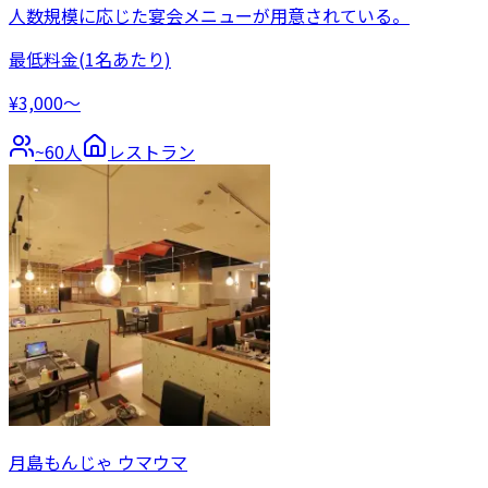
人数規模に応じた宴会メニューが用意されている。
最低料金
(1名あたり)
¥3,000〜
~
60
人
レストラン
月島もんじゃ ウマウマ