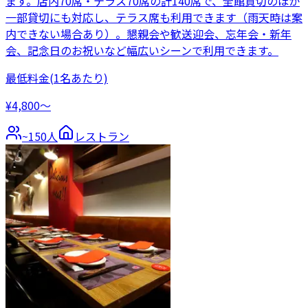
ます。店内70席・テラス70席の計140席で、全館貸切のほか
一部貸切にも対応し、テラス席も利用できます（雨天時は案
内できない場合あり）。懇親会や歓送迎会、忘年会・新年
会、記念日のお祝いなど幅広いシーンで利用できます。
最低料金
(1名あたり)
¥4,800〜
~
150
人
レストラン