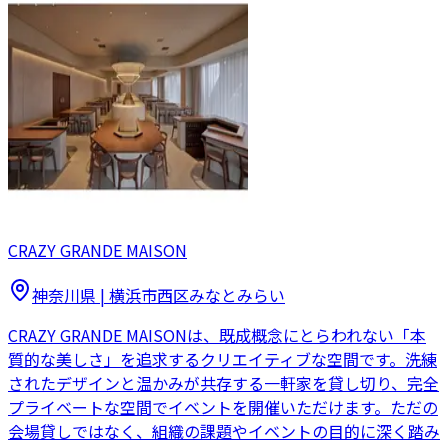
CRAZY GRANDE MAISON
神奈川県
|
横浜市西区みなとみらい
CRAZY GRANDE MAISONは、既成概念にとらわれない「本
質的な美しさ」を追求するクリエイティブな空間です。洗練
されたデザインと温かみが共存する一軒家を貸し切り、完全
プライベートな空間でイベントを開催いただけます。ただの
会場貸しではなく、組織の課題やイベントの目的に深く踏み