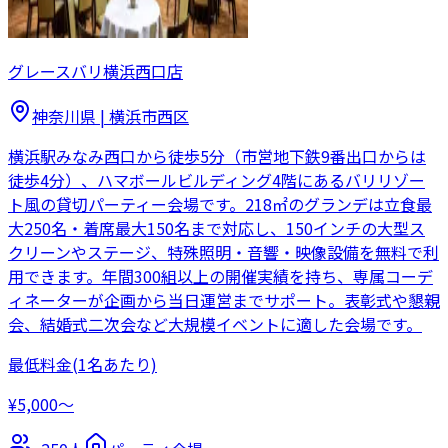
グレースバリ横浜西口店
神奈川県
|
横浜市西区
横浜駅みなみ西口から徒歩5分（市営地下鉄9番出口からは
徒歩4分）、ハマボールビルディング4階にあるバリリゾー
ト風の貸切パーティー会場です。218㎡のグランデは立食最
大250名・着席最大150名まで対応し、150インチの大型ス
クリーンやステージ、特殊照明・音響・映像設備を無料で利
用できます。年間300組以上の開催実績を持ち、専属コーデ
ィネーターが企画から当日運営までサポート。表彰式や懇親
会、結婚式二次会など大規模イベントに適した会場です。
最低料金
(1名あたり)
¥5,000〜