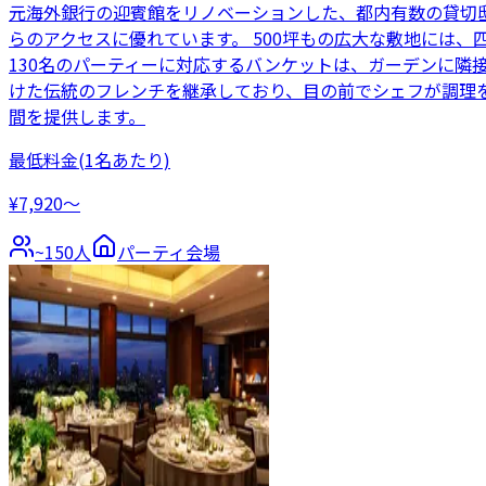
元海外銀行の迎賓館をリノベーションした、都内有数の貸切
らのアクセスに優れています。 500坪もの広大な敷地には
130名のパーティーに対応するバンケットは、ガーデンに隣
けた伝統のフレンチを継承しており、目の前でシェフが調理
間を提供します。
最低料金
(1名あたり)
¥7,920〜
~
150
人
パーティ会場