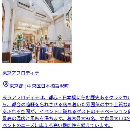
東京アフロディテ
東京都
|
中央区日本橋富沢町
東京アフロディテは、都心・日本橋に佇む歴史あるクラシカ
ら、都会の喧騒を忘れさせる落ち着いた雰囲気の中で上質な
あふれる空間が、イベントに訪れるゲストのモチベーション
最高の温度と風味を保ちます。着席最大93名、立食最大11
ベントのニーズに応える高い機能性を備えています。