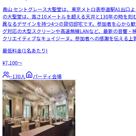
青山 セントグレース大聖堂は、東京メトロ表参道駅A1出口
の大聖堂は、高さ10メートルを超える天井と130年の時を
異なるデザインを持つ4つの貸切邸宅です。参加者を心から
グ対応の大型スクリーンや高速無線LANなど、最新の音響・
クリエイティブなキュイジーヌ。参加者への感謝を伝える上
最低料金
(1名あたり)
¥7,100〜
~
130
人
パーティ会場