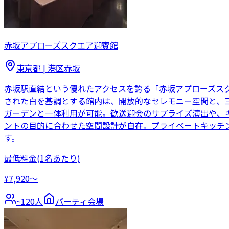
赤坂アプローズスクエア迎賓館
東京都
|
港区赤坂
赤坂駅直結という優れたアクセスを誇る「赤坂アプローズス
された白を基調とする館内は、開放的なセレモニー空間と、三
ガーデンと一体利用が可能。歓送迎会のサプライズ演出や、
ントの目的に合わせた空間設計が自在。プライベートキッチ
す。
最低料金
(1名あたり)
¥7,920〜
~
120
人
パーティ会場