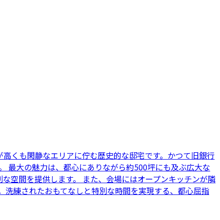
性が高くも閑静なエリアに佇む歴史的な邸宅です。かつて旧銀行
 最大の魅力は、都心にありながら約500坪にも及ぶ広大な
な空間を提供します。 また、会場にはオープンキッチンが隣
能。洗練されたおもてなしと特別な時間を実現する、都心屈指