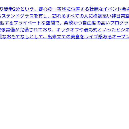
より徒歩2分という、都心の一等地に位置する壮麗なイベント会
刻むステンドグラスを有し、訪れるすべての人に格調高い非日常
歓迎するプライベートな空間で、柔軟かつ自由度の高いプログラ
映像設備が完備されており、キックオフや表彰式といったビジネ
質なおもてなしとして、出来立ての美食をライブ感あるオープ