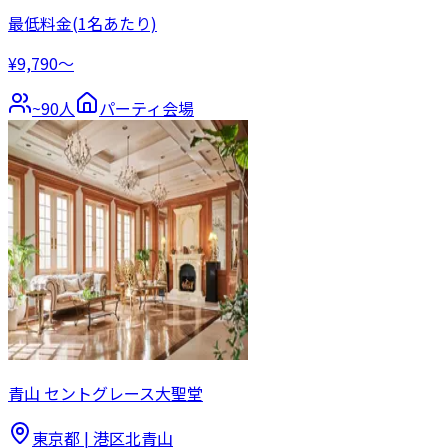
最低料金
(1名あたり)
¥9,790〜
~
90
人
パーティ会場
青山 セントグレース大聖堂
東京都
|
港区北青山