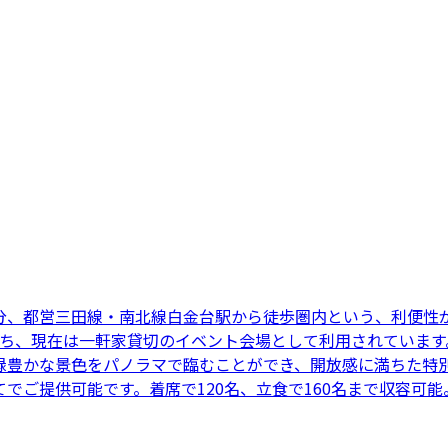
5分、都営三田線・南北線白金台駅から徒歩圏内という、利便
保ち、現在は一軒家貸切のイベント会場として利用されています。
緑豊かな景色をパノラマで臨むことができ、開放感に満ちた特別
でご提供可能です。着席で120名、立食で160名まで収容可