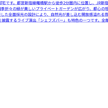
邸宅です。都営新宿線曙橋駅から徒歩2分圏内に位置し、JR新
、四季折々の緑が美しいプライベートガーデンが広がり、都心の
接した全面採光の設計により、自然光が差し込む開放感溢れる雰
を披露するライブ演出「シェフズバー」も特色の一つです。全