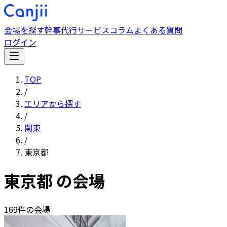
会場を探す
幹事代行サービス
コラム
よくある質問
ログイン
TOP
/
エリアから探す
/
関東
/
東京都
東京都
の会場
169
件の会場