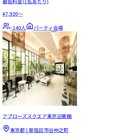
最低料金
(1名あたり)
¥7,920〜
~
140
人
パーティ会場
アプローズスクエア東京迎賓館
東京都
|
新宿区市谷仲之町